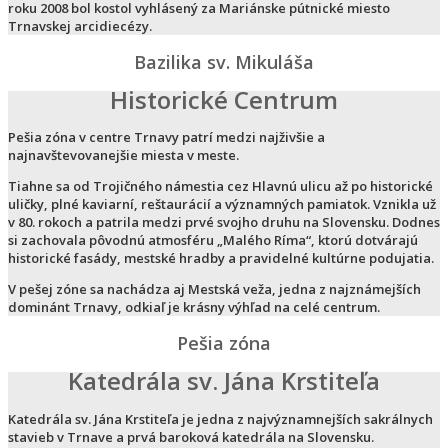
roku 2008 bol kostol vyhlásený za Mariánske pútnické miesto
Trnavskej arcidiecézy.
Bazilika sv. Mikuláša
Historické Centrum
Pešia zóna v centre Trnavy patrí medzi najživšie a
najnavštevovanejšie miesta v meste.
Tiahne sa od Trojičného námestia cez Hlavnú ulicu až po historické
uličky, plné kaviarní, reštaurácií a významných pamiatok. Vznikla už
v 80. rokoch a patrila medzi prvé svojho druhu na Slovensku. Dodnes
si zachovala pôvodnú atmosféru „Malého Ríma“, ktorú dotvárajú
historické fasády, mestské hradby a pravidelné kultúrne podujatia.
V pešej zóne sa nachádza aj Mestská veža, jedna z najznámejších
dominánt Trnavy, odkiaľ je krásny výhľad na celé centrum.
Pešia zóna
Katedrála sv. Jána Krstiteľa
Katedrála sv. Jána Krstiteľa je jedna z najvýznamnejších sakrálnych
stavieb v Trnave a prvá baroková katedrála na Slovensku.