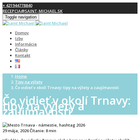
+ 421944778840
RECEPCIA@SAINT-MICHAEL.SK
Toggle navigation
Domov
Izby
Informácie
Články
Kontakt
Home
Tipy na výlety
Čo vidieť v okolí Trnavy: tipy na výlety a zaujímavosti
Čo vidieť v okolí Trnavy:
tipy na výlety a
zaujímavosti
29 mája, 2026
Čítanie:
8 min