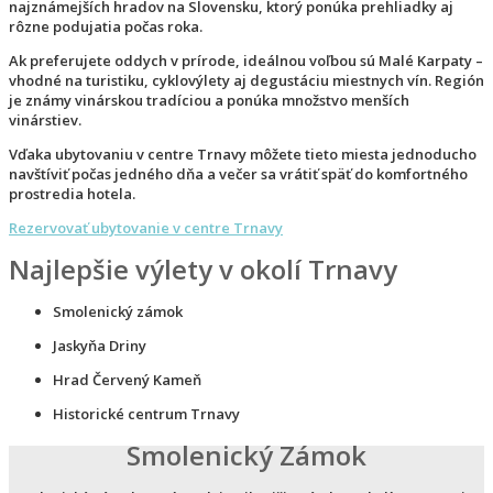
najznámejších hradov na Slovensku, ktorý ponúka prehliadky aj
rôzne podujatia počas roka.
Ak preferujete oddych v prírode, ideálnou voľbou sú Malé Karpaty –
vhodné na turistiku, cyklovýlety aj degustáciu miestnych vín. Región
je známy vinárskou tradíciou a ponúka množstvo menších
vinárstiev.
Vďaka ubytovaniu v centre Trnavy môžete tieto miesta jednoducho
navštíviť počas jedného dňa a večer sa vrátiť späť do komfortného
prostredia hotela.
Rezervovať ubytovanie v centre Trnavy
Najlepšie výlety v okolí Trnavy
Smolenický zámok
Jaskyňa Driny
Hrad Červený Kameň
Historické centrum Trnavy
Smolenický Zámok