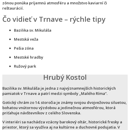
zónou ponúka príjemnú atmosféru a množstvo kaviarní či
reštaurácií.
Čo vidieť v Trnave – rýchle tipy
Bazilika sv. Mikuláša
Mestská veža
Pešia zóna
Mestské hradby
Ružový park
Hrubý Kostol
Bazilika sv. Mikuláša je jedna z najvýznamnejších historických
pamiatok v Trnave a patrí medzi symboly „Malého Ríma“.
Gotický chrám zo 14. storočia je známy svojou dvojvežovou siluetou,
bohatou vnútornou výzdobou a jedinečnou atmosférou, ktorá
priťahuje návštevníkov z celého Slovenska.
V interiéri sa nachádza vzácny barokový oltár, historické fresky a
priestor, ktorý sa využíva aj na kultúrne a duchovné podujatia. V