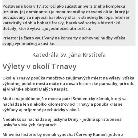
Postavená bola v 17. storočí ako súčasť univerzitného komplexu
jezuitov. Jej dominantou je monumentálny drevený oltár, ktorý je
považovaný za
najväčší barokový oltár v strednej Európe
. Interiér
katedrály zdobia bohaté fresky, barokové sochy a historické
detaily, ktoré vytvárajú jedinečnú atmosféru.
Priestor je často využívaný na koncerty duchovnej hudby vďaka
svojej výnimočnej akustike.
Katedrála sv. Jána Krstiteľa
Výlety v okolí Trnavy
Okolie Trnavy ponúka množstvo zaujímavých miest na výlety. Vďaka
výhodnej polohe mesta máte na dosah historické pamiatky, prírodu
aj vinárske oblasti Malých Karpát.
Medzi najobľúbenejšie miesta patrí Smolenický zámok, ktorý sa
nachádza len niekoľko kilometrov od Trnavy a ponúka krásne
výhľady aj príjemné prechádzky v okolí.
Neďaleko sa nachádza aj Jaskyňa Driny – jediná sprístupnená
jaskyňa v Malých Karpatoch.
Milovníci histórie by nemali vynechať Červený Kameň, jeden z