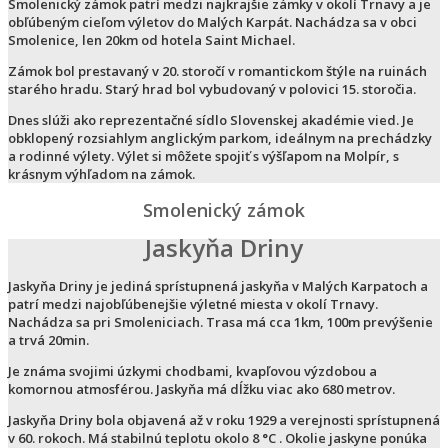
Smolenický zámok patrí medzi najkrajšie zámky v okolí Trnavy a je
obľúbeným cieľom výletov do Malých Karpát. Nachádza sa v obci
Smolenice, len 20km od hotela Saint Michael.
Zámok bol prestavaný v 20. storočí v romantickom štýle na ruinách
starého hradu. Starý hrad bol vybudovaný v polovici 15. storočia.
Dnes slúži ako reprezentačné sídlo Slovenskej akadémie vied. Je
obklopený rozsiahlym anglickým parkom, ideálnym na prechádzky
a rodinné výlety. Výlet si môžete spojiť s výšľapom na Molpír, s
krásnym výhľadom na zámok.
Smolenický zámok
Jaskyňa Driny
Jaskyňa Driny je jediná sprístupnená jaskyňa v Malých Karpatoch a
patrí medzi najobľúbenejšie výletné miesta v okolí Trnavy.
Nachádza sa pri Smoleniciach. Trasa má cca 1km, 100m prevýšenie
a trvá 20min.
Je známa svojimi úzkymi chodbami, kvapľovou výzdobou a
komornou atmosférou. Jaskyňa má dĺžku viac ako 680 metrov.
Jaskyňa Driny bola objavená až v roku 1929 a verejnosti sprístupnená
v 60. rokoch. Má stabilnú teplotu okolo 8 °C . Okolie jaskyne ponúka