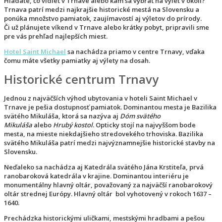
Hľadáte, čo vidieť v Trnave alebo kam sa vybrať na výlet v okolí?
Trnava patrí medzi najkrajšie historické mestá na Slovensku a
ponúka množstvo pamiatok, zaujímavostí aj výletov do prírody.
Či už plánujete víkend v Trnave alebo krátky pobyt, pripravili sme
pre vás prehľad najlepších miest.
Hotel Saint Michael
sa nachádza priamo v centre Trnavy, vďaka
čomu máte všetky pamiatky aj výlety na dosah.
Historické centrum Trnavy
Jednou z najväčších výhod ubytovania v hoteli Saint Michael v
Trnave je pešia dostupnosť pamiatok. Dominantou mesta je Bazilika
svätého Mikuláša, ktorá sa nazýva aj
Dóm svätého
Mikuláša
alebo
Hrubý kostol
. Opticky stojí na najvyššom bode
mesta, na mieste niekdajšieho stredovekého trhoviska. Bazilika
svätého Mikuláša patrí medzi najvýznamnejšie historické stavby na
Slovensku.
Neďaleko sa nachádza aj Katedrála svätého Jána Krstiteľa, prvá
ranobaroková katedrála v krajine. Dominantou interiéru je
monumentálny hlavný oltár, považovaný za najväčší ranobarokový
oltár strednej Európy. Hlavný oltár bol vyhotovený v rokoch 1637 –
1640.
Prechádzka historickými uličkami, mestskými hradbami a pešou