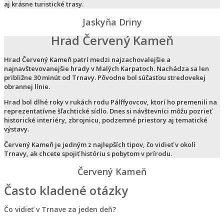
aj krásne turistické trasy.
Jaskyňa Driny
Hrad Červený Kameň
Hrad Červený Kameň patrí medzi najzachovalejšie a
najnavštevovanejšie hrady v Malých Karpatoch. Nachádza sa len
približne 30 minút od Trnavy. Pôvodne bol súčasťou stredovekej
obrannej línie.
Hrad bol dlhé roky v rukách rodu Pálffyovcov, ktorí ho premenili na
reprezentatívne šľachtické sídlo. Dnes si návštevníci môžu pozrieť
historické interiéry, zbrojnicu, podzemné priestory aj tematické
výstavy.
Červený Kameň je jedným z najlepších tipov, čo vidieť v okolí
Trnavy, ak chcete spojiť históriu s pobytom v prírodu.
Červený Kameň
Často kladené otázky
Čo vidieť v Trnave za jeden deň?