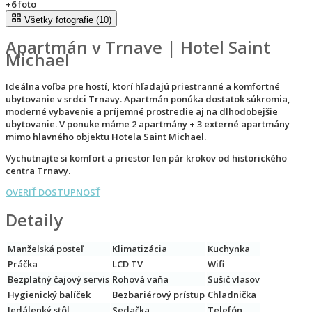
+6
foto
Všetky fotografie (10)
Apartmán v Trnave | Hotel Saint
Michael
Ideálna voľba pre hostí, ktorí hľadajú priestranné a komfortné
ubytovanie v srdci Trnavy. Apartmán ponúka dostatok súkromia,
moderné vybavenie a príjemné prostredie aj na dlhodobejšie
ubytovanie. V ponuke máme 2 apartmány + 3 externé apartmány
mimo hlavného objektu Hotela Saint Michael.
Vychutnajte si komfort a priestor len pár krokov od historického
centra Trnavy.
OVERIŤ DOSTUPNOSŤ
Detaily
Manželská posteľ
Klimatizácia
Kuchynka
Práčka
LCD TV
Wifi
Bezplatný čajový servis
Rohová vaňa
Sušič vlasov
Hygienický balíček
Bezbariérový prístup
Chladnička
Jedálenký stôl
Sedačka
Telefón