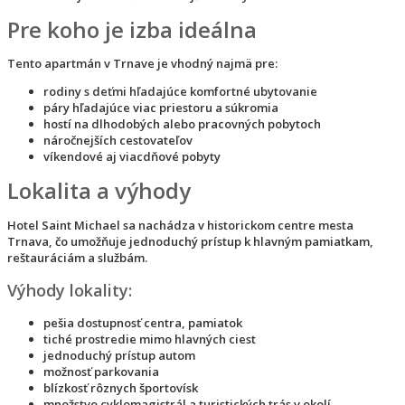
Pre koho je izba ideálna
Tento apartmán v Trnave je vhodný najmä pre:
rodiny s deťmi hľadajúce komfortné ubytovanie
páry hľadajúce viac priestoru a súkromia
hostí na dlhodobých alebo pracovných pobytoch
náročnejších cestovateľov
víkendové aj viacdňové pobyty
Lokalita a výhody
Hotel Saint Michael sa nachádza v historickom centre mesta
Trnava, čo umožňuje jednoduchý prístup k hlavným pamiatkam,
reštauráciám a službám.
Výhody lokality:
pešia dostupnosť centra, pamiatok
tiché prostredie mimo hlavných ciest
jednoduchý prístup autom
možnosť parkovania
blízkosť rôznych športovísk
množstvo cyklomagistrál a turistických trás v okolí