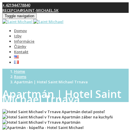
+ 421944778840
RECEPCIA@SAINT-MICHAEL.SK
Toggle navigation
Domov
Izby
Informácie
Články
Kontakt
Home
Rooms
Apartmán | Hotel Saint Michael Trnava
Apartmán | Hotel Saint
Michael Trnava