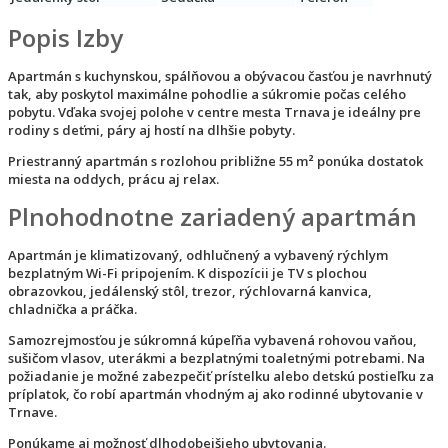
Popis Izby
Apartmán s kuchynskou, spálňovou a obývacou časťou je navrhnutý
tak, aby poskytol maximálne pohodlie a súkromie počas celého
pobytu. Vďaka svojej polohe v centre mesta Trnava je ideálny pre
rodiny s deťmi, páry aj hostí na dlhšie pobyty.
Priestranný apartmán s rozlohou približne 55 m² ponúka dostatok
miesta na oddych, prácu aj relax.
Plnohodnotne zariadený apartmán
Apartmán je klimatizovaný, odhlučnený a vybavený rýchlym
bezplatným Wi-Fi pripojením. K dispozícii je TV s plochou
obrazovkou, jedálenský stôl, trezor, rýchlovarná kanvica,
chladnička a práčka.
Samozrejmosťou je súkromná kúpeľňa vybavená rohovou vaňou,
sušičom vlasov, uterákmi a bezplatnými toaletnými potrebami. Na
požiadanie je možné zabezpečiť prístelku alebo detskú postieľku za
príplatok, čo robí apartmán vhodným aj ako rodinné ubytovanie v
Trnave.
Ponúkame aj možnosť dlhodobejšieho ubytovania.